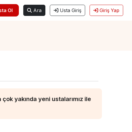
sta Ol
Ara
Usta Giriş
Giriş Yap
çok yakında yeni ustalarımız ile