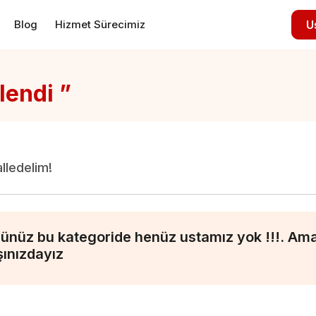
Blog
Hizmet Sürecimiz
U
lendi ”
alledelim!
ünüz bu kategoride henüz ustamız yok !!!. Ama 
şınızdayız