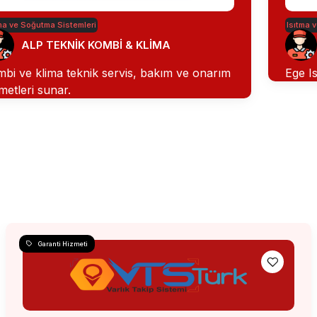
ma ve Soğutma Sistemleri
Isıtma 
ALP TEKNİK KOMBİ & KLİMA
bi ve klima teknik servis, bakım ve onarım
Ege I
metleri sunar.
Garanti Hizmeti