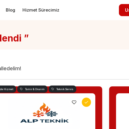
Blog
Hizmet Sürecimiz
U
lendi ”
alledelim!
nde Hizmet
Tamir & Onarım
Teknik Servis