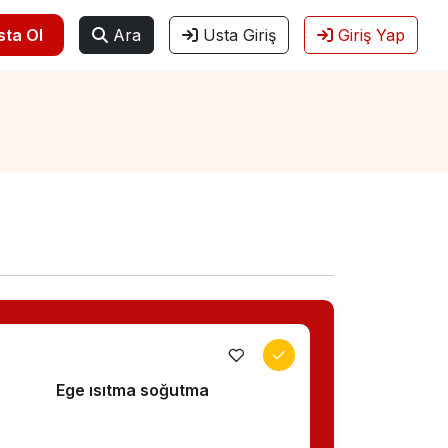
sta Ol
Ara
Usta Giriş
Giriş Yap
Ege ısıtma soğutma