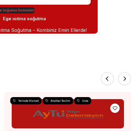
ve Soğutma Sistemleri
Ege ısıtma soğutma
sıtma Soğutma – Kombiniz Emin Ellerde!
Yerinde Hizmet
Anahtar Teslim
Usta