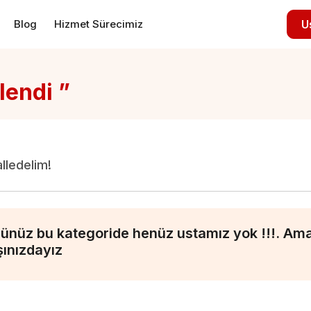
Blog
Hizmet Sürecimiz
U
lendi ”
alledelim!
ünüz bu kategoride henüz ustamız yok !!!. Ama 
şınızdayız