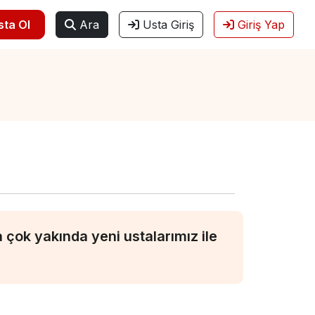
sta Ol
Ara
Usta Giriş
Giriş Yap
çok yakında yeni ustalarımız ile