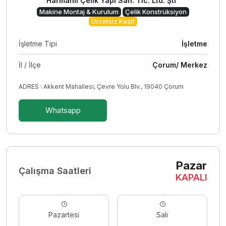
Harmanlı Çelik Yapı San. Tic. Ltd. Şti
Makine Montaj & Kurulum
Çelik Konstrüksiyon
Ücretsiz Keşif
İşletme Tipi
İşletme
İl / İlçe
Çorum/ Merkez
ADRES : Akkent Mahallesi, Çevre Yolu Blv., 19040 Çorum
Whatsapp
Pazar
Çalışma Saatleri
KAPALI
Pazartesi
Salı