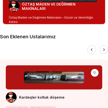
ÖZTAŞ MADEN VE DEĞİRMEN
MAKİNALARI
Öztaş Maden ve Değirmen Makinaları – Gücün ve Verimliliğin
Adresi
Son Eklenen Ustalarımız
Kardeşler koltuk döşeme