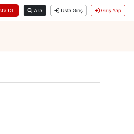
sta Ol
Ara
Usta Giriş
Giriş Yap