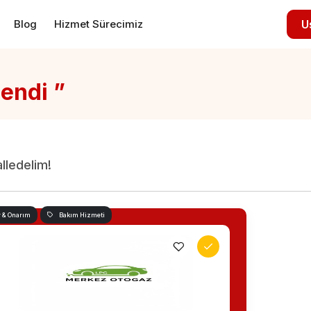
Blog
Hizmet Sürecimiz
U
lendi ”
alledelim!
r & Onarım
Bakım Hizmeti