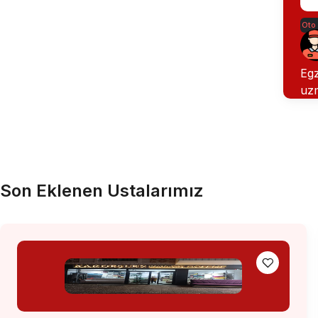
Oto
Egz
uzm
Son Eklenen Ustalarımız