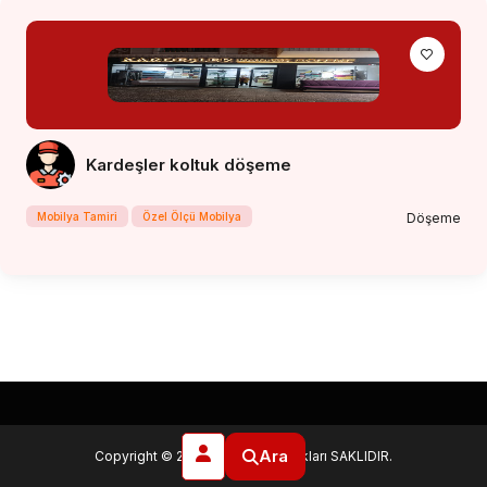
Kardeşler koltuk döşeme
Mobilya Tamiri
Özel Ölçü Mobilya
Döşeme
Ara
Copyright © 2025
3csis
. Tüm Hakları SAKLIDIR.