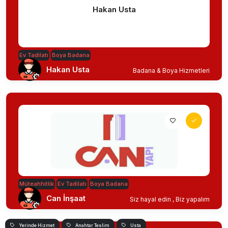
Hakan Usta
Ev Tadilatı
Boya Badana
Hakan Usta
Badana & Boya Hizmetleri
Müteahhitlik
Ev Tadilatı
Boya Badana
Can İnşaat
Siz hayal edin , Biz yapalım
Yerinde Hizmet
Anahtar Teslim
Usta