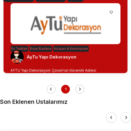
Ev Tadilatı
Boya Badana
Alçıpan & Kartonpiyer
AyTu Yapı Dekorasyon
AYTU Yapı Dekorasyon: Çorum'un Güvenilir Adresi
1
Son Eklenen Ustalarımız