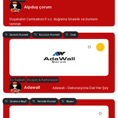
Alpduş çorum
Duşakabin Cambalkon P.v.c. doğrama Sineklik ve bunların
tamiratı
Garanti Hizmeti
Kurulum Hizmeti
Usta
Ev Tadilatı
Alçıpan & Kartonpiyer
Adawall
Adawall – Dekorasyona Dair Her Şey
Ücretsiz Keşif
Yerinde Hizmet
Boyacı