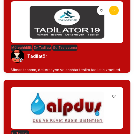
Müteahhitlik
Ev Tadilatı
Su Tesisatçısı
Tadilatör
Mimari tasarım, dekorasyon ve anahtar teslim tadilat hizmetleri.
Ev Tadilatı