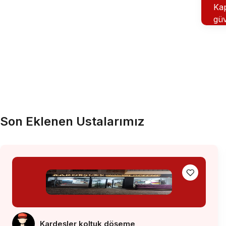
Kap
güv
Son Eklenen Ustalarımız
Kardeşler koltuk döşeme