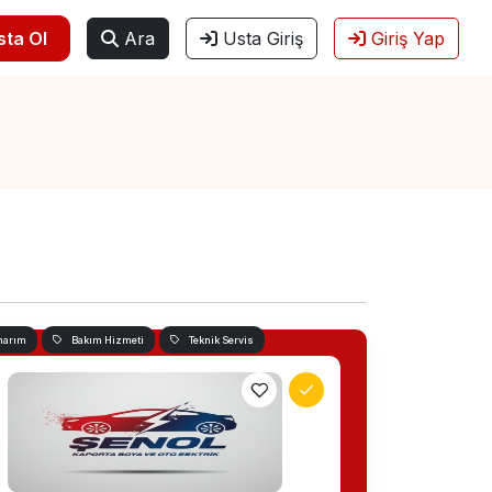
sta Ol
Ara
Usta Giriş
Giriş Yap
narım
Bakım Hizmeti
Teknik Servis