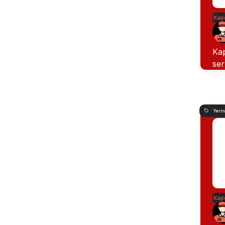
Kap
Kap
ser
Yeri
Kap