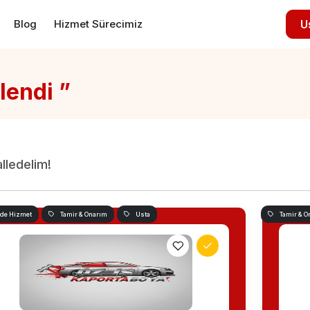
Blog
Hizmet Sürecimiz
U
lendi ”
alledelim!
nde Hizmet
Tamir & Onarım
Usta
Tamir & O