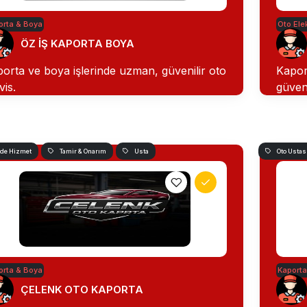
orta & Boya
Oto Elek
ÖZ İŞ KAPORTA BOYA
orta ve boya işlerinde uzman, güvenilir oto
Kapor
vis.
güveni
nde Hizmet
Tamir & Onarım
Usta
Oto Ustas
orta & Boya
Kaporta
ÇELENK OTO KAPORTA