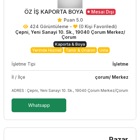
ÖZ İŞ KAPORTA BOYA
Mesai Dışı
Puan 5.0
424 Görüntüleme -
(0 Kişi Favoriledi)
Çepni, Yeni Sanayi 10. Sk., 19040 Çorum Merkez/
Çorum
Kaporta & Boya
Yerinde Hizmet
Tamir & Onarım
Usta
İşletme Tipi
İşletme
İl / İlçe
çorum/ Merkez
ADRES : Çepni, Yeni Sanayi 10. Sk., 19040 Çorum Merkez/Çorum
Whatsapp
Pazar