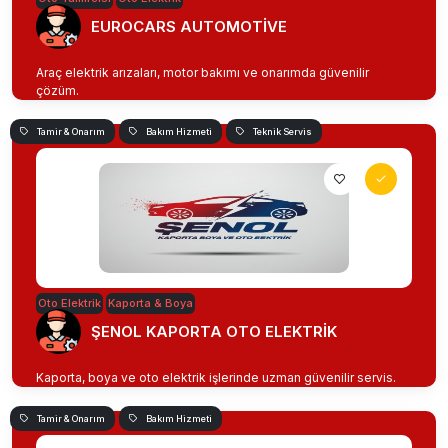
EUROCARS AUTOMOTİVE
Araç elektrik arızaları, motor bakımı ve onarımda güvenilir
çözüm.
Tamir & Onarım
Bakım Hizmeti
Teknik Servis
Oto Elektrik
Kaporta & Boya
ŞENOL KAPORTA OTO ELEKTRİK
Kaporta, boya ve oto elektrik işlerinde uzman güvenilir servis.
Tamir & Onarım
Bakım Hizmeti