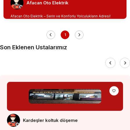
Afacan Oto Elektrik
Afacan Oto Elektrik – Serin ve Konforlu Yolculukların Adresi!
1
Son Eklenen Ustalarımız
Kardeşler koltuk döşeme