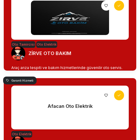
Oto Tamircisi
Oto Elektrik
ZİRVE OTO BAKIM
Araç arıza tespiti ve bakım hizmetlerinde güvenilir oto servis.
Garanti Hizmeti
Afacan Oto Elektrik
Oto Elektrik