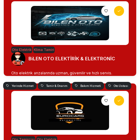
Oto Elektrik
Klima Tamiri
BiLEN OTO ELEKTİRİK & ELEKTRONİC
Oto elektrik arızalarında uzman, güvenilir ve hızlı servis.
Yerinde Hizmet
Tamir & Onarım
Bakım Hizmeti
Oto Ustası
Oto Tamircisi
Oto Elektrik