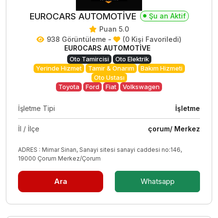
EUROCARS AUTOMOTİVE
Şu an Aktif
Puan 5.0
938 Görüntüleme -
(0 Kişi Favoriledi)
EUROCARS AUTOMOTİVE
Oto Tamircisi
Oto Elektrik
Yerinde Hizmet
Tamir & Onarım
Bakım Hizmeti
Oto Ustası
Toyota
Ford
Fiat
Volkswagen
İşletme Tipi
İşletme
İl / İlçe
çorum/ Merkez
ADRES : Mimar Sinan, Sanayi sitesi sanayi caddesi no:146,
19000 Çorum Merkez/Çorum
Ara
Whatsapp