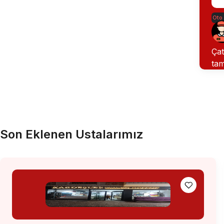
Oto
Çat
tam
Son Eklenen Ustalarımız