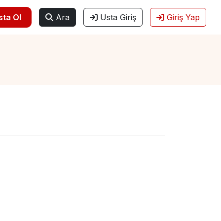
sta Ol
Ara
Usta Giriş
Giriş Yap