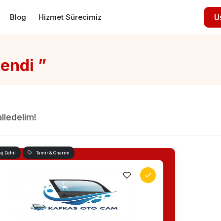
Blog
Hizmet Sürecimiz
U
lendi ”
alledelim!
j Dahil
Tamir & Onarım