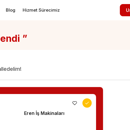
Blog
Hizmet Sürecimiz
U
lendi ”
alledelim!
Eren İş Makinaları