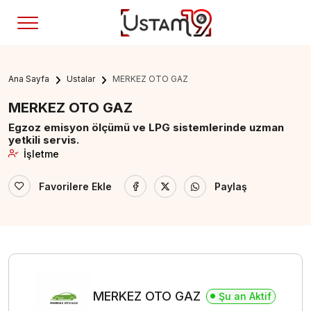
Ana Sayfa
Ustalar
MERKEZ OTO GAZ
MERKEZ OTO GAZ
Egzoz emisyon ölçümü ve LPG sistemlerinde uzman
yetkili servis.
İşletme
Favorilere Ekle
Paylaş
MERKEZ OTO GAZ
Şu an Aktif