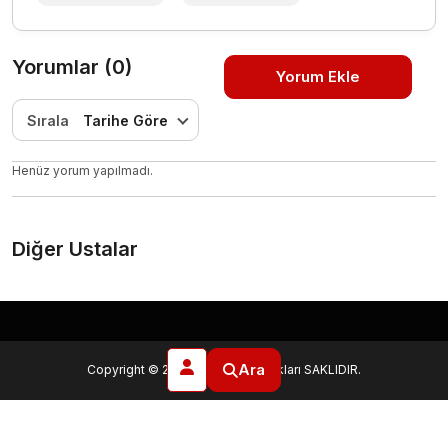
Yorumlar (0)
Yorum Ekle
Sırala
Tarihe Göre
Henüz yorum yapılmadı.
Diğer Ustalar
Ara
Copyright © 2025
3csis
. Tüm Hakları SAKLIDIR.
Kullanıcı Sözleşmesi
Hizmet Sözleşmesi