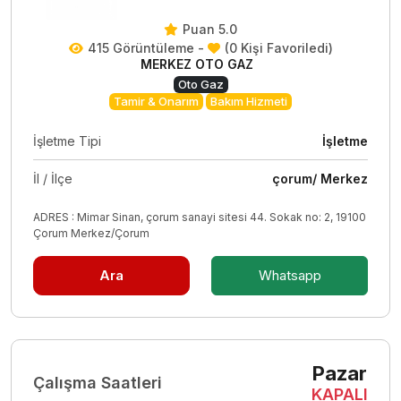
Puan 5.0
415 Görüntüleme -
(0 Kişi Favoriledi)
MERKEZ OTO GAZ
Oto Gaz
Tamir & Onarım
Bakım Hizmeti
İşletme Tipi
İşletme
İl / İlçe
çorum/ Merkez
ADRES : Mimar Sinan, çorum sanayi sitesi 44. Sokak no: 2, 19100
Çorum Merkez/Çorum
Ara
Whatsapp
Pazar
Çalışma Saatleri
KAPALI