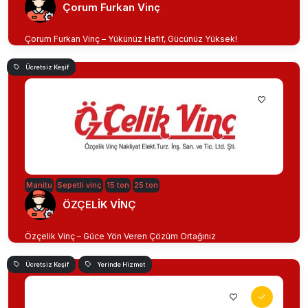
Çorum Furkan Vinç
Çorum Furkan Vinç – Yükünüz Hafif, Gücünüz Yüksek!
Ücretsiz Keşif
Manitu
Sepetli vinç
15 ton
25 ton
ÖZÇELİK VİNÇ
Özçelik Vinç – Güce Yön Veren Çözüm Ortağınız
Ücretsiz Keşif
Yerinde Hizmet