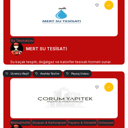
Su Tesisatçısı
MERT SU TESİSATI
Su kaçak tespiti, doğalgaz ve kalorifer tesisatı hizmeti sunar.
Ücretsiz Keşif
Anahtar Teslim
Peyzaj Ustası
Müteahhitlik
Alçıpan & Kartonpiyer
Fayans & Seramik
İzolasyon