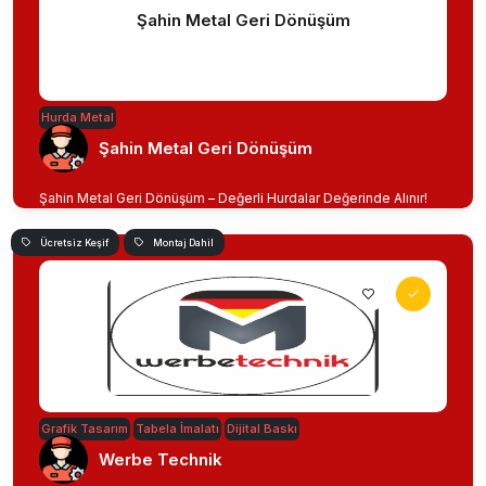
Şahin Metal Geri Dönüşüm
Hurda Metal
Şahin Metal Geri Dönüşüm
Şahin Metal Geri Dönüşüm – Değerli Hurdalar Değerinde Alınır!
Ücretsiz Keşif
Montaj Dahil
Grafik Tasarım
Tabela İmalatı
Dijital Baskı
Werbe Technik