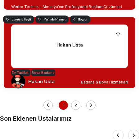
Werbe Technik – Almanya'nın Profesyonel Reklam Çözümleri
Ücretsiz Keşif
Yerinde Hizmet
Boyacı
Hakan Usta
Ev Tadilatı
Boya Badana
Hakan Usta
Badana & Boya Hizmetleri
1
2
Son Eklenen Ustalarımız