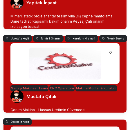
Yapıtek İnşaat
Mimari, statik proje anahtar teslim villa Dış cephe mantolama
Daire tadilatı Kapsamlı bakım onarım Peyzaj Çatı onarım
izolasyon tesisat
Ücretsiz Keşif
Tamir & Onarım
Kurulum Hizmeti
Teknik Servis
Sanayi Makinesi Tamiri
CNC Operatörü
Makine Montaj & Kurulum
Mustafa Çıtak
Çorum Makina – Hassas Üretimin Güvencesi
Ücretsiz Keşif