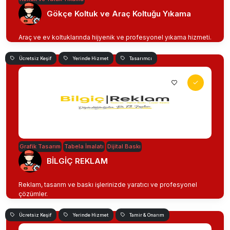
Gökçe Koltuk ve Araç Koltuğu Yıkama
Araç ve ev koltuklarında hijyenik ve profesyonel yıkama hizmeti.
Ücretsiz Keşif
Yerinde Hizmet
Tasarımcı
Grafik Tasarım
Tabela İmalatı
Dijital Baskı
BİLGİÇ REKLAM
Reklam, tasarım ve baskı işlerinizde yaratıcı ve profesyonel
çözümler.
Ücretsiz Keşif
Yerinde Hizmet
Tamir & Onarım