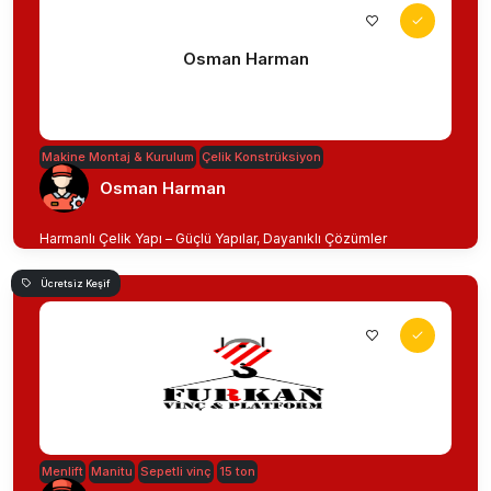
Osman Harman
Makine Montaj & Kurulum
Çelik Konstrüksiyon
Osman Harman
Harmanlı Çelik Yapı – Güçlü Yapılar, Dayanıklı Çözümler
Ücretsiz Keşif
Menlift
Manitu
Sepetli vinç
15 ton