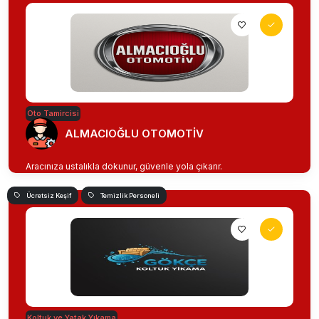
Oto Tamircisi
ALMACIOĞLU OTOMOTİV
Aracınıza ustalıkla dokunur, güvenle yola çıkarır.
Ücretsiz Keşif
Temizlik Personeli
Koltuk ve Yatak Yıkama