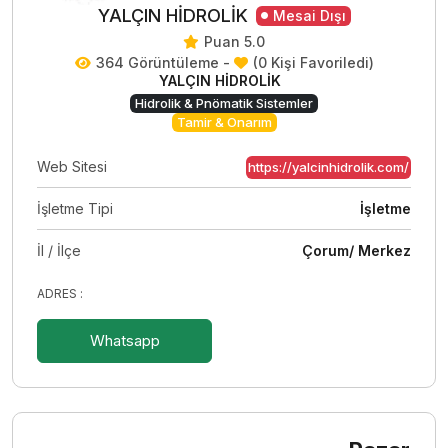
YALÇIN HİDROLİK
Mesai Dışı
Puan 5.0
364 Görüntüleme -
(0 Kişi Favoriledi)
YALÇIN HİDROLİK
Hidrolik & Pnömatik Sistemler
Tamir & Onarım
Web Sitesi
https://yalcinhidrolik.com/
İşletme Tipi
İşletme
İl / İlçe
Çorum/ Merkez
ADRES :
Whatsapp