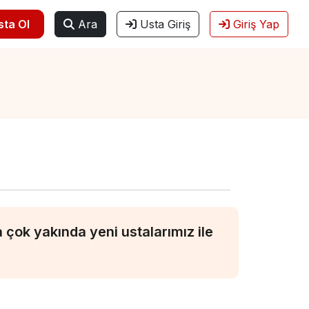
sta Ol
Ara
Usta Giriş
Giriş Yap
çok yakında yeni ustalarımız ile