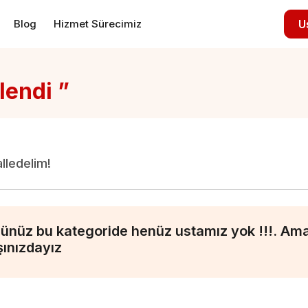
Blog
Hizmet Sürecimiz
U
lendi ”
alledelim!
ünüz bu kategoride henüz ustamız yok !!!. Ama 
şınızdayız