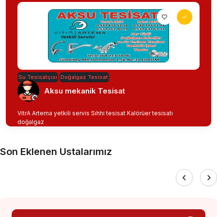
Su Tesisatçısı
Doğalgaz Tesisat
Aksu mekanik Tesisat
VitrA Artema yetkili servis Sıhhi tesisat Kalörüer tesisatı
doğalgaz
Son Eklenen Ustalarımız