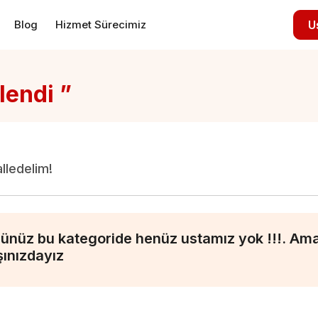
Blog
Hizmet Sürecimiz
U
lendi ”
alledelim!
ünüz bu kategoride henüz ustamız yok !!!. Ama 
şınızdayız