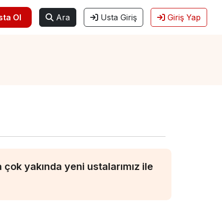
sta Ol
Ara
Usta Giriş
Giriş Yap
çok yakında yeni ustalarımız ile