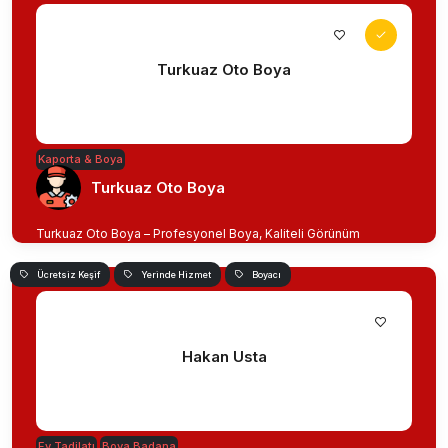
Turkuaz Oto Boya
Kaporta & Boya
Turkuaz Oto Boya
Turkuaz Oto Boya – Profesyonel Boya, Kaliteli Görünüm
Ücretsiz Keşif
Yerinde Hizmet
Boyacı
Hakan Usta
Ev Tadilatı
Boya Badana