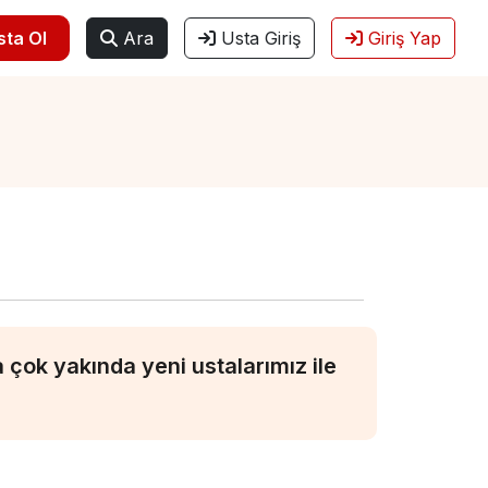
sta Ol
Ara
Usta Giriş
Giriş Yap
çok yakında yeni ustalarımız ile