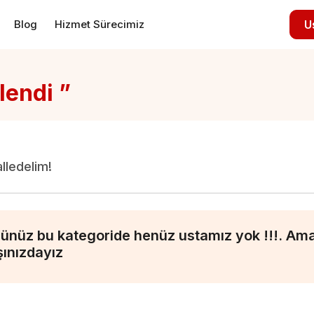
Blog
Hizmet Sürecimiz
U
lendi ”
alledelim!
ünüz bu kategoride henüz ustamız yok !!!. Ama 
şınızdayız