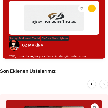
Sanayi Makinesi Tamiri
CNC ve Metal İşleme
ÖZ MAKİNA
CNC, torna, freze, kalıp ve fason imalat çözümleri sunar.
Son Eklenen Ustalarımız