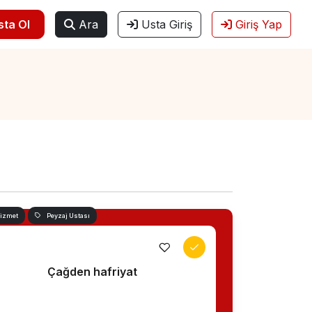
sta Ol
Ara
Usta Giriş
Giriş Yap
Hizmet
Peyzaj Ustası
Çağden hafriyat