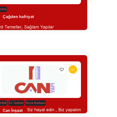
itlik
Çağden hafriyat
li Temeller, Sağlam Yapılar
itlik
Ev Tadilatı
Boya Badana
Siz hayal edin , Biz yapalım
Can İnşaat