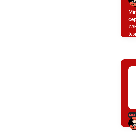
Mim
cep
bak
tes
Müte