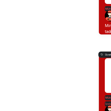
Müte
Mim
tad
Ücret
Müte
İzo