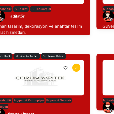
ahhitlik
Ev Tadilatı
Su Tesisatçısı
Müteahh
Tadilatör
ari tasarım, dekorasyon ve anahtar teslim
Güven
ilat hizmetleri.
siz Keşif
Anahtar Teslim
Peyzaj Ustası
ahhitlik
Alçıpan & Kartonpiyer
Fayans & Seramik
Müteahh
lasyon
Yapıtek İnşaat