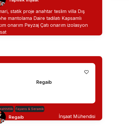
ari, statik proje anahtar teslim villa Dış
he mantolama Daire tadilatı Kapsamlı
ım onarım Peyzaj Çatı onarım izolasyon
isat
Regaib
ahhitlik
Fayans & Seramik
İnşaat Mühendisi
Regaib