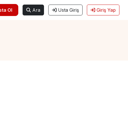
sta Ol
Ara
Usta Giriş
Giriş Yap