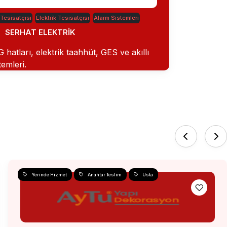
 Tesisatçısı
Elektrik Tesisatçısı
Alarm Sistemleri
SERHAT ELEKTRİK
hatları, elektrik taahhüt, GES ve akıllı
temleri.
Yerinde Hizmet
Anahtar Teslim
Usta