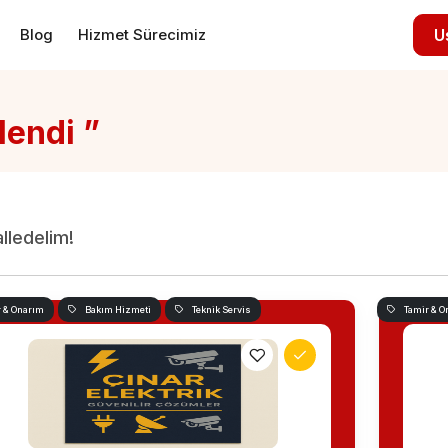
Blog
Hizmet Sürecimiz
U
lendi ”
alledelim!
r & Onarım
Bakım Hizmeti
Teknik Servis
Tamir & O