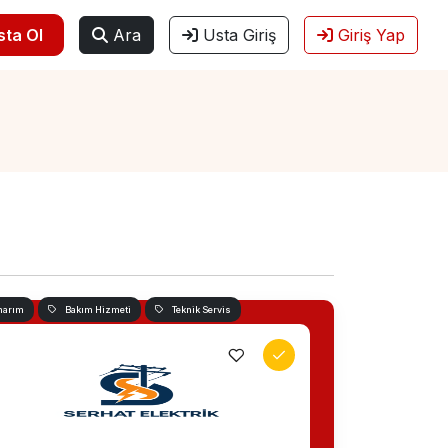
sta Ol
Ara
Usta Giriş
Giriş Yap
narım
Bakım Hizmeti
Teknik Servis