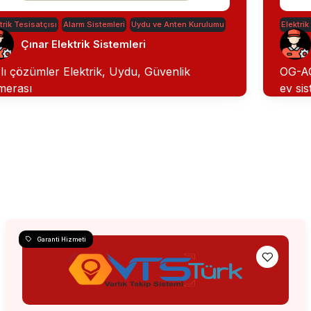
trik Tesisatçısı
Alarm Sistemleri
Uydu ve Anten Kurulumu
Elektrik
Çınar Elektrik Sistemleri
lı çözümler Elektrik, Uydu, Güvenlik
OG-AG 
merası
ev sis
Garanti Hizmeti