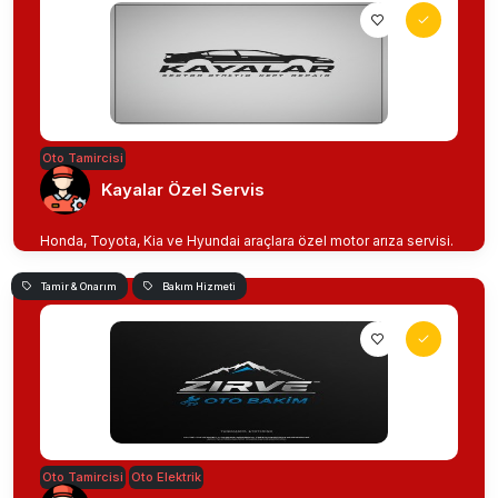
Oto Tamircisi
Kayalar Özel Servis
Honda, Toyota, Kia ve Hyundai araçlara özel motor arıza servisi.
Tamir & Onarım
Bakım Hizmeti
Oto Tamircisi
Oto Elektrik