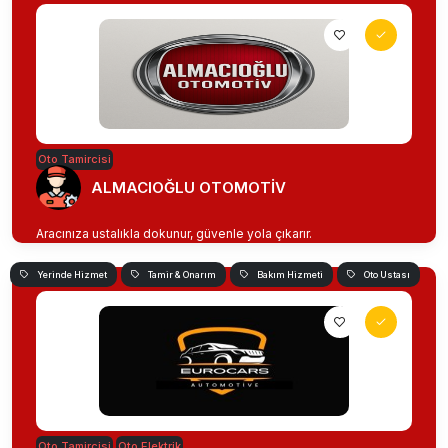
Oto Tamircisi
ALMACIOĞLU OTOMOTİV
Aracınıza ustalıkla dokunur, güvenle yola çıkarır.
Yerinde Hizmet
Tamir & Onarım
Bakım Hizmeti
Oto Ustası
Oto Tamircisi
Oto Elektrik