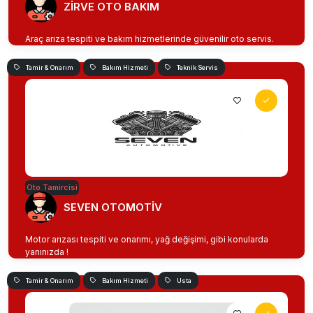
ZİRVE OTO BAKIM
Araç arıza tespiti ve bakım hizmetlerinde güvenilir oto servis.
Tamir & Onarım
Bakım Hizmeti
Teknik Servis
Oto Tamircisi
SEVEN OTOMOTİV
Motor arızası tespiti ve onarımı, yağ değişimi, gibi konularda
yanınızda !
Tamir & Onarım
Bakım Hizmeti
Usta