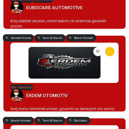
EUROCARS AUTOMOTİVE
Araç elektrik arızaları, motor bakımı ve onarımda güvenilir
çözüm.
Yerinde Hizmet
Tamir & Onarım
Bakım Hizmeti
Oto Tamircisi
ERDEM OTOMOTİV
Araç motor tamirinde uzman, güvenilir ve deneyimli oto servis.
Garanti Hizmeti
Tamir & Onarım
Oto Ustası