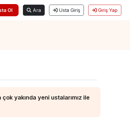
sta Ol
Ara
Usta Giriş
Giriş Yap
çok yakında yeni ustalarımız ile