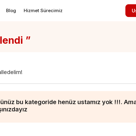
Blog
Hizmet Sürecimiz
U
lendi ”
alledelim!
ünüz bu kategoride henüz ustamız yok !!!. Ama 
şınızdayız