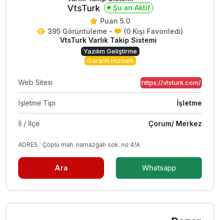
VtsTurk
Şu an Aktif
Puan 5.0
395 Görüntüleme -
(0 Kişi Favoriledi)
VtsTurk Varlık Takip Sistemi
Yazılım Geliştirme
Garanti Hizmeti
Web Sitesi
https://vtsturk.com/
İşletme Tipi
İşletme
İl / İlçe
Çorum/ Merkez
ADRES : Çöplü mah. namazgah sok. no:4/A
Ara
Whatsapp