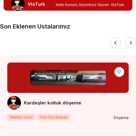
VtsTurk
Anlık Konum, Kesintisiz Güven. VtsTurk.
Son Eklenen Ustalarımız
Kardeşler koltuk döşeme
Mobilya Tamiri
Özel Ölçü Mobilya
Döşeme