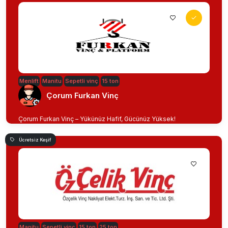
Menlift
Manitu
Sepetli vinç
15 ton
Çorum Furkan Vinç
Çorum Furkan Vinç – Yükünüz Hafif, Gücünüz Yüksek!
Ücretsiz Keşif
Manitu
Sepetli vinç
15 ton
25 ton