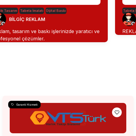
ik Tasarım
Tabela İmalatı
Dijital Baskı
Tabela 
BİLGİÇ REKLAM
lam, tasarım ve baskı işlerinizde yaratıcı ve
REKL
fesyonel çözümler.
Garanti Hizmeti