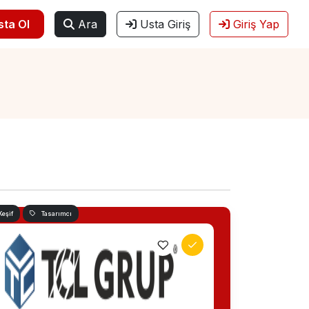
sta Ol
Ara
Usta Giriş
Giriş Yap
Keşif
Tasarımcı