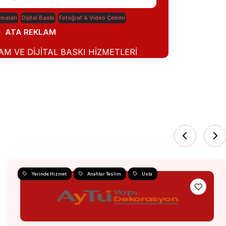
İmalatı
Dijital Baskı
Fotoğraf & Video Çekimi
ATA REKLAM
AM VE DİJİTAL BASKI HİZMETLERİ
Yerinde Hizmet
Anahtar Teslim
Usta