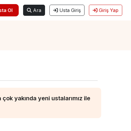
sta Ol
Ara
Usta Giriş
Giriş Yap
çok yakında yeni ustalarımız ile