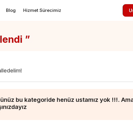
Blog
Hizmet Sürecimiz
U
lendi ”
alledelim!
ünüz bu kategoride henüz ustamız yok !!!. Ama 
şınızdayız