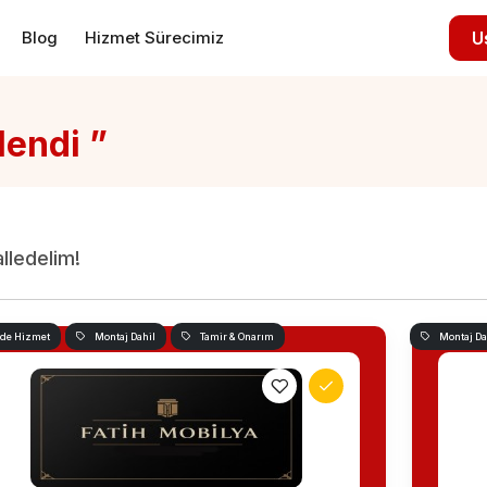
Blog
Hizmet Sürecimiz
U
lendi ”
alledelim!
nde Hizmet
Montaj Dahil
Tamir & Onarım
Montaj Da