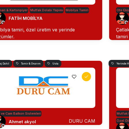
pan & Kartonpiyer
Mutfak Dolabı Yapımı
Mobilya Tamiri
Oto Eks
FATİH MOBİLYA
ilya tamiri, özel üretim ve yerinde
Çatlak
ümler.
tamiri
j Dahil
Tamir & Onarım
Usta
Yerinde 
 ve Cam Balkon Sistemleri
Mutfak 
DURU CAM
Özel Öl
Ahmet akyol