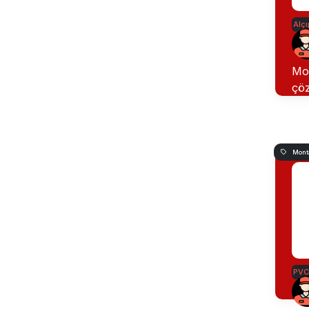
Alçı
Mob
çöz
Monta
PVC