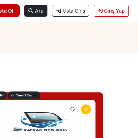
sta Ol
Ara
Usta Giriş
Giriş Yap
hil
Tamir & Onarım