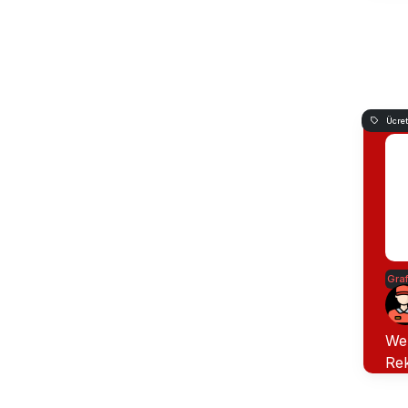
Ücret
Graf
We
Re