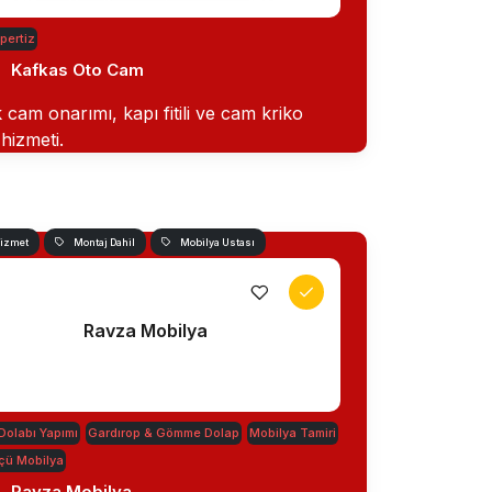
pertiz
Kafkas Oto Cam
 cam onarımı, kapı fitili ve cam kriko
 hizmeti.
Hizmet
Montaj Dahil
Mobilya Ustası
Ravza Mobilya
Dolabı Yapımı
Gardırop & Gömme Dolap
Mobilya Tamiri
çü Mobilya
Ravza Mobilya