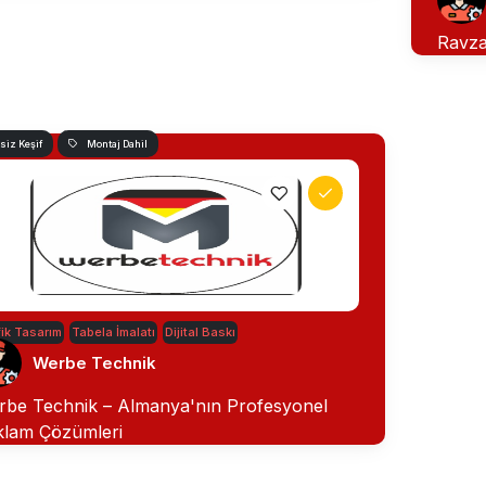
Ravza
siz Keşif
Montaj Dahil
ik Tasarım
Tabela İmalatı
Dijital Baskı
Werbe Technik
rbe Technik – Almanya'nın Profesyonel
klam Çözümleri