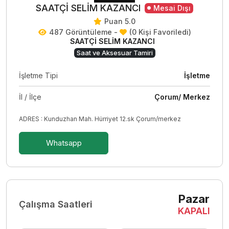
SAATÇİ SELİM KAZANCI
Mesai Dışı
Puan 5.0
487 Görüntüleme -
(0 Kişi Favoriledi)
SAATÇİ SELİM KAZANCI
Saat ve Aksesuar Tamiri
İşletme Tipi
İşletme
İl / İlçe
Çorum/ Merkez
ADRES : Kunduzhan Mah. Hürriyet 12.sk Çorum/merkez
Whatsapp
Pazar
Çalışma Saatleri
KAPALI