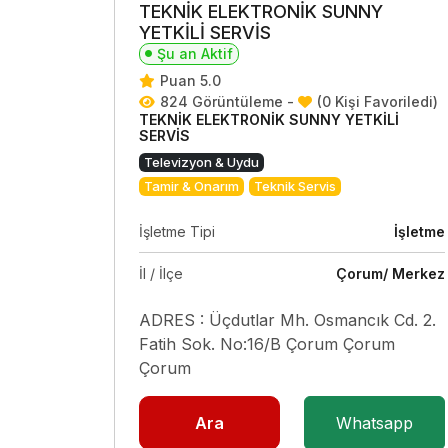
TEKNİK ELEKTRONİK SUNNY
YETKİLİ SERVİS
Şu an Aktif
Puan 5.0
824 Görüntüleme -
(0 Kişi Favoriledi)
TEKNİK ELEKTRONİK SUNNY YETKİLİ
SERVİS
Televizyon & Uydu
Tamir & Onarım
Teknik Servis
İşletme Tipi
İşletme
İl / İlçe
Çorum/ Merkez
ADRES : Üçdutlar Mh. Osmancık Cd. 2.
Fatih Sok. No:16/B Çorum Çorum
Çorum
Ara
Whatsapp