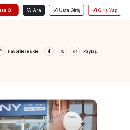
sta Ol
Ara
Usta Giriş
Giriş Yap
Favorilere Ekle
Paylaş