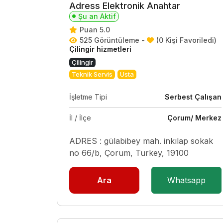
Adress Elektronik Anahtar
Şu an Aktif
Puan 5.0
525 Görüntüleme -
(0 Kişi Favoriledi)
Çilingir hizmetleri
Çilingir
Teknik Servis
Usta
İşletme Tipi
Serbest Çalışan
İl / İlçe
Çorum/ Merkez
ADRES : gülabibey mah. inkılap sokak
no 66/b, Çorum, Turkey, 19100
Ara
Whatsapp