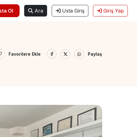
sta Ol
Ara
Usta Giriş
Giriş Yap
Favorilere Ekle
Paylaş